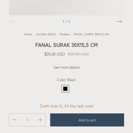
1
/
3
Home
.
Carlotta DECO
.
Madera
.
FANAL SURAK 30X15,5 CM
FANAL SURAK 30X15,5 CM
$20.24 USD
$50.59 USD
See more details
Color:
Black
Don´t miss it, it´s the last one!