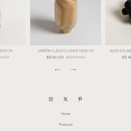
5X19 CM
JARRÓN CLÁSICO LUHUR 14X30 CM
NUDO ESLAB
08 USD
$62.96 USD
$157.39 USD
$22.
Home
Products