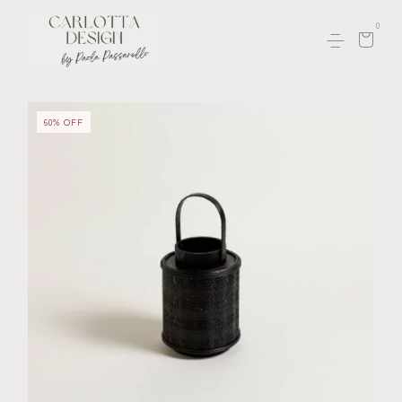
0
60
%
OFF