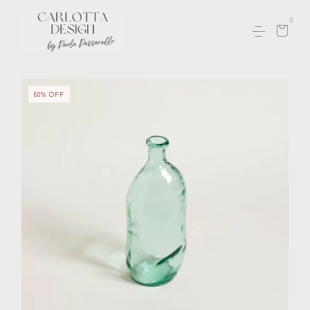
0
60
%
OFF