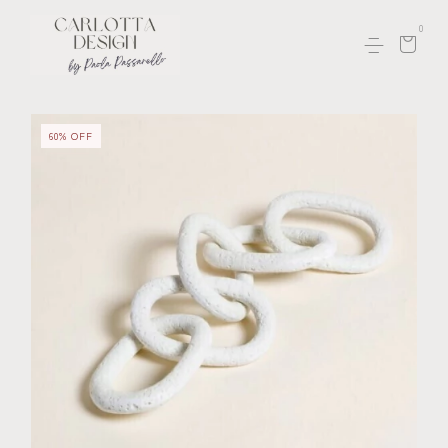
0
60
%
OFF